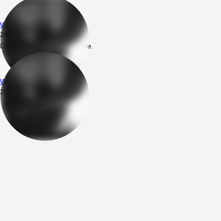
Wrednotta
24.10.2023
21:05
Dodał nowe prywatne zdjęcie.
Wrednotta
25.12.2022
12:21