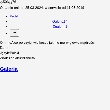
503
76
Ostatnio online
:
25.03.2024
,
w serwisie od
:
11.05.2019
Profil
Galeria
14
Znajomi
1
O mnie
A co po czyjej wielkości, jak nie ma w głowie mądrości
Dane
Język
:
Polski
Znak zodiaku
:
Bliźnięta
Galeria