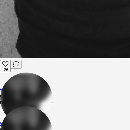
26
Wrednotta
8.08.2021
22:24
Dodał nowe prywatne zdjęcie.
Wrednotta
9.10.2020
11:13