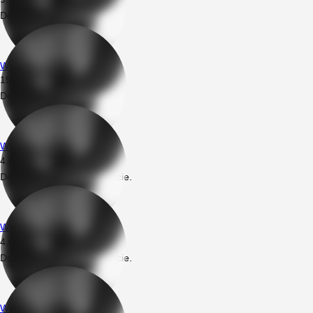
Dodał nowy prywatny film.
Wrednotta
19.07.2020
20:15
Dodał nowy prywatny film.
Wrednotta
4.09.2019
20:48
Dodał nowe prywatne zdjęcie.
Wrednotta
4.08.2019
19:21
Dodał nowe prywatne zdjęcie.
Wrednotta