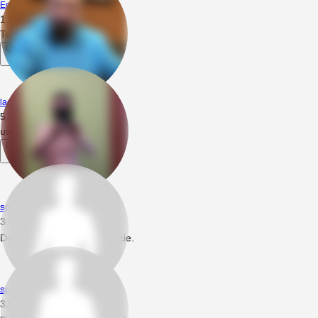
Egelrod
1.08.2021
16:37
Też bym possał
2
lachociagchetny
5.06.2018
15:23
uwielbiam ssać
1
spuszczalski
3.06.2018
15:04
Dodał nowe prywatne zdjęcie.
spuszczalski
3.06.2018
14:34