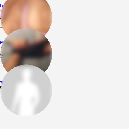
jar262
15.07.2019
22:04
Zajebisciecie😜
pasywziebice
7.06.2018
05:49
ciagnac jest super :D
spuszczalski
5.06.2018
14:31