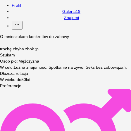
Profil
Galeria
19
Znajomi
O mnie
szukam konkretów do zabawy
trochę chyba zbok ;p
Szukam
Osób płci
:
Mężczyzna
W celu
:
Luźna znajomość, Spotkanie na żywo, Seks bez zobowiązań,
Dłuższa relacja
W wieku
:
do
50
lat
Preferencje