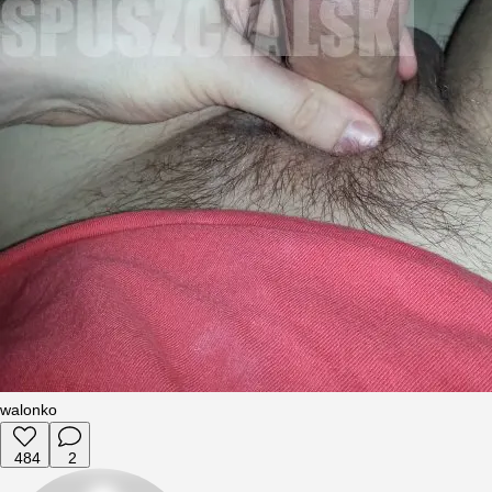
walonko
484
2