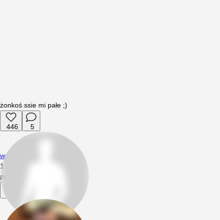
żonkoś ssie mi pałe ;)
446
5
vegeta1980
1.01.2023
16:53
possałbym 😉
2