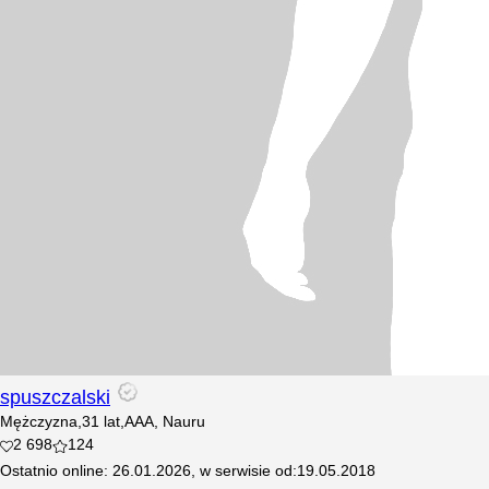
spuszczalski
Mężczyzna
,
31
lat
,
AAA, Nauru
2 698
124
Ostatnio online
:
26.01.2026
,
w serwisie od
:
19.05.2018