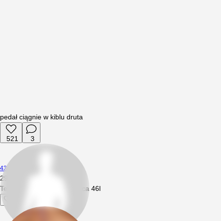
pedał ciągnie w kiblu druta
521
3
4345
29.01.2022
16:19
Tez bym pociagnol ja Debica 46l