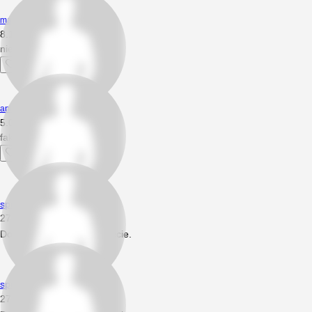
martin12334
8.10.2023
20:39
nie zły sprzęt
antonio2010
5.02.2022
00:36
fakt fajny ogier
spuszczalski
27.06.2018
15:05
Dodał nowe prywatne zdjęcie.
spuszczalski
27.06.2018
14:58