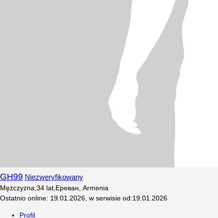
GH99
Niezweryfikowany
Mężczyzna
,
34
lat
,
Ереван, Armenia
Ostatnio online
:
19.01.2026
,
w serwisie od
:
19.01.2026
Profil