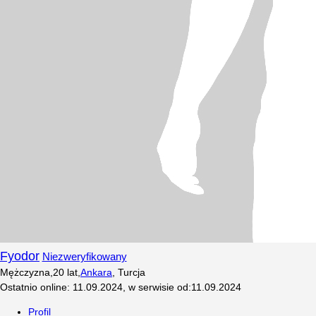
Fyodor
Niezweryfikowany
Mężczyzna
,
20
lat
,
Ankara
,
Turcja
Ostatnio online
:
11.09.2024
,
w serwisie od
:
11.09.2024
Profil