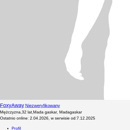
FoxyAway
Niezweryfikowany
Mężczyzna
,
32
lat
,
Mada gaskar, Madagaskar
Ostatnio online
:
2.04.2026
,
w serwisie od
:
7.12.2025
Profil