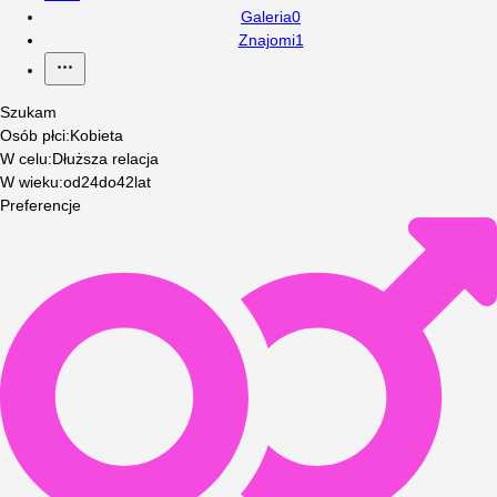
Galeria
0
Znajomi
1
Szukam
Osób płci
:
Kobieta
W celu
:
Dłuższa relacja
W wieku
:
od
24
do
42
lat
Preferencje