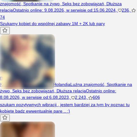
znajomość
,
Spotkanie na żywo
,
Seks bez zobowiązań
,
Dłuższa
relacja
Ostatnio online
:
9.08.2026
,
w serwisie od
:
15.06.2024
,
236
,
74
Szukamy kobiet do wspólnej zabawy 1M + 2K lub pary
michasiaaa
Kobieta, 33 lat, Rotterdam, Holandia
Luźna znajomość
,
Spotkanie na
żywo
,
Seks bez zobowiązań
,
Dłuższa relacja
Ostatnio online
:
8.08.2026
,
w serwisie od
:
6.08.2023
,
2 243
,
606
szukam pozytywnych wibracji , jestem bardziej za tym by poznac tu
kobiete badz ewwentualnie pare .. :)