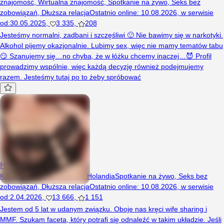
znajomość
,
Wirtualna znajomość
,
Spotkanie na żywo
,
Seks bez
zobowiązań
,
Dłuższa relacja
Ostatnio online
:
10.08.2026
,
w serwisie
od
:
30.05.2025
,
3 335
,
208
Jesteśmy normalni, zadbani i szczęśliwi 🙂 Nie bawimy się w narkotyki.
Alkohol pijemy okazjonalnie. Lubimy sex, więc nie mamy tematów tabu
😏 Szanujemy się…no chyba, że w łóżku chcemy inaczej…😈 Profil
prowadzimy wspólnie, więc każdą decyzję również podejmujemy
razem. Jesteśmy tutaj po to żeby spróbować
HisHotWife
Kobieta, 35 lat, Rotterdam, Holandia
Spotkanie na żywo
,
Seks bez
zobowiązań
,
Dłuższa relacja
Ostatnio online
:
10.08.2026
,
w serwisie
od
:
2.04.2026
,
13 666
,
1 151
Jestem od 5 lat w udanym związku. Oboje nas kręci wife sharing i
MMF. Szukam faceta, który potrafi się odnaleźć w takim układzie. Jeśli