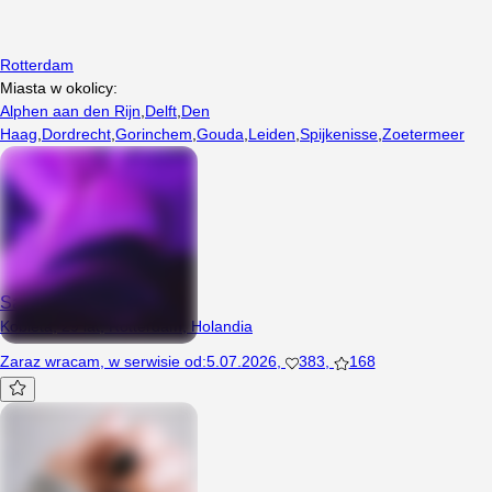
Rotterdam
Miasta w okolicy:
Alphen aan den Rijn
,
Delft
,
Den
Haag
,
Dordrecht
,
Gorinchem
,
Gouda
,
Leiden
,
Spijkenisse
,
Zoetermeer
Sabinee
Kobieta, 29 lat, Rotterdam, Holandia
Zaraz wracam
,
w serwisie od
:
5.07.2026
,
383
,
168