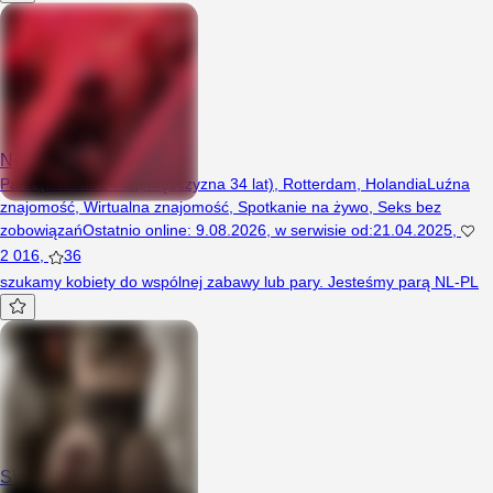
NewNew
Para (Kobieta 34 lat, Mężczyzna 34 lat), Rotterdam, Holandia
Luźna
znajomość
,
Wirtualna znajomość
,
Spotkanie na żywo
,
Seks bez
zobowiązań
Ostatnio online
:
9.08.2026
,
w serwisie od
:
21.04.2025
,
2 016
,
36
szukamy kobiety do wspólnej zabawy lub pary. Jesteśmy parą NL-PL
SVCouple