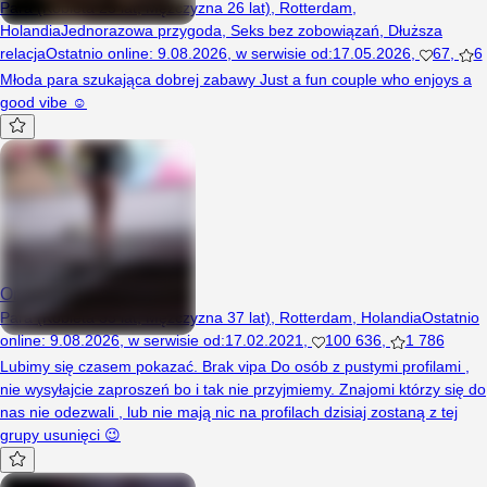
Para (Kobieta 25 lat, Mężczyzna 26 lat), Rotterdam,
Holandia
Jednorazowa przygoda
,
Seks bez zobowiązań
,
Dłuższa
relacja
Ostatnio online
:
9.08.2026
,
w serwisie od
:
17.05.2026
,
67
,
6
Młoda para szukająca dobrej zabawy Just a fun couple who enjoys a
good vibe ☺️
Oniholland
Para (Kobieta 33 lat, Mężczyzna 37 lat), Rotterdam, Holandia
Ostatnio
online
:
9.08.2026
,
w serwisie od
:
17.02.2021
,
100 636
,
1 786
Lubimy się czasem pokazać. Brak vipa Do osób z pustymi profilami ,
nie wysyłajcie zaproszeń bo i tak nie przyjmiemy. Znajomi którzy się do
nas nie odezwali , lub nie mają nic na profilach dzisiaj zostaną z tej
grupy usunięci 😉