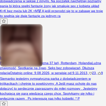
doświadczenia w seksie z innymi. Na początek najchętniej poznamy
panią bi która spełni fantazję żony jak smakuje sex z kobietą układ
K+K bez męża lub 2K +M👿 A jeśli przerodzi się to w zabawę we troje
to spełnią się dwie fantazje za jednym ra
kicia23
Para (Kobieta 35 lat, Mężczyzna 37 lat), Rotterdam, Holandia
Luźna
znajomość
,
Spotkanie na żywo
,
Seks bez zobowiązań
,
Dłuższa
relacja
Ostatnio online
:
9.08.2026
,
w serwisie od
:
9.11.2013
,
23
,
9
Siemanko jesteśmy sympatyczna parką z doświadczeniem w
trójkącikach i chętnie to powtórzymy .A Jeśli masz ochotę do nas
dołączyć to serdecznie zapraszamy do miłej rozmowy . Jesteśmy
kochającą się parą wiedzącą czego chce. Spotykamy się tylko i
wyłącznie razem . Ps interesują nas tylko kobietki :* P