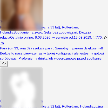
3somewant
Para (Kobieta 31 lat, Mężczyzna 33 lat), Rotterdam,
Holandia
Spotkanie na żywo
,
Seks bez zobowiązań
,
Dłuższa
relacja
Ostatnio online
:
8.08.2026
,
w serwisie od
:
15.09.2019
,
770
,
76
Para (on 33, ona 32) szukają pary . Samotnym panom dziękujemy!!
Bedzie to nasz pierwszy raz w takiej konfiguracji ale jestesmy gotowi
spróbować. Preferujemy drinka lub videorozmowe przed spotkaniem
Chcemymlodegodotrojka
Para (Mężczyzna 36 lat, Kobieta 32 lat), Rotterdam, Holandia
Luźna