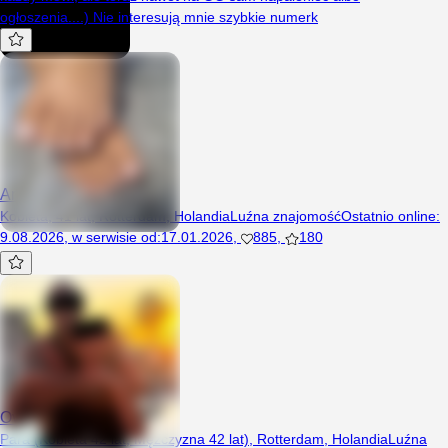
ogłoszenia....) Nie interesują mnie szybkie numerk
Amanda850
Kobieta, 41 lat, Rotterdam, Holandia
Luźna znajomość
Ostatnio online
:
9.08.2026
,
w serwisie od
:
17.01.2026
,
885
,
180
Oversheee
Para (Kobieta 42 lat, Mężczyzna 42 lat), Rotterdam, Holandia
Luźna