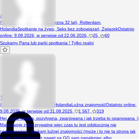
zakreceniNl
Para (Kobieta 34 lat, Mężczyzna 32 lat), Rotterdam,
Holandia
Spotkanie na żywo
,
Seks bez zobowiązań
,
Związek
Ostatnio
online
:
9.08.2026
,
w serwisie od
:
22.06.2026
,
25
,
60
Szukamy Pana lub parki spotkania ! Tylko realni
TakaaSobiee
Kobieta, 29 lat, Rotterdam, Holandia
Luźna znajomość
Ostatnio online
:
9.08.2026
,
w serwisie od
:
31.08.2025
,
1 567
,
319
Hej. Dość wesoła, pozytywna, zwariowana i jak trzeba to opanowana :)
Mam swoje życie prywatne więc czas tu jest odskocznią nie
codziennością. Szukam luźnej znajomości (może i to nie ta strona jak
każdy mówi, ale teraz nawet na GG sam napaleniec albo