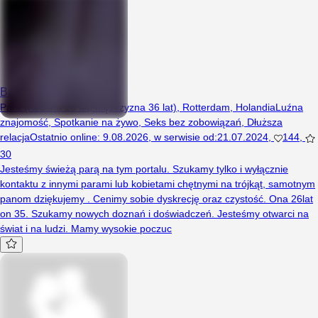
Banditos1312
Para (Kobieta 28 lat, Mężczyzna 36 lat), Rotterdam, Holandia
Luźna
znajomość
,
Spotkanie na żywo
,
Seks bez zobowiązań
,
Dłuższa
relacja
Ostatnio online
:
9.08.2026
,
w serwisie od
:
21.07.2024
,
144
,
30
Jesteśmy świeżą parą na tym portalu. Szukamy tylko i wyłącznie
kontaktu z innymi parami lub kobietami chętnymi na trójkąt, samotnym
panom dziękujemy . Cenimy sobie dyskrecję oraz czystość. Ona 26lat
on 35. Szukamy nowych doznań i doświadczeń. Jesteśmy otwarci na
świat i na ludzi. Mamy wysokie poczuc