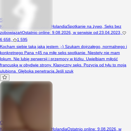
SpragnionaJoanna
Kobieta, 45 lat, Rotterdam, Holandia
Spotkanie na żywo
,
Seks bez
zobowiązań
Ostatnio online
:
9.08.2026
,
w serwisie od
:
23.04.2023
,
6 658
,
1 595
Kocham siebie taką jaką jestem ;-) Szukam dojrzałego, normalnego i
konkretnego Pana +45 na miłe seks spotkanie. Niestety nie mam
lokum. Nie lubię perwersji i przemocy w łóżku. Uwielbiam miłość
francuską w obydwie strony. Klasyczny seks. Pozycja od tyłu to moja
ulubiona. Głęboka penetracja.Jeśli szuk
Onaholandia
Kobieta, 26 lat, Rotterdam, Holandia
Ostatnio online
:
9.08.2026
,
w