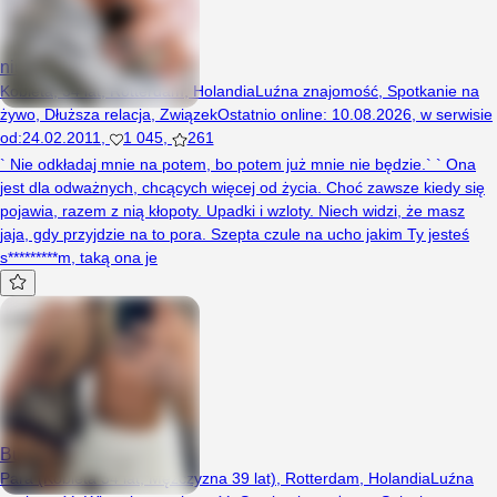
niunia9217
Kobieta, 34 lat, Rotterdam, Holandia
Luźna znajomość
,
Spotkanie na
żywo
,
Dłuższa relacja
,
Związek
Ostatnio online
:
10.08.2026
,
w serwisie
od
:
24.02.2011
,
1 045
,
261
` Nie odkładaj mnie na potem, bo potem już mnie nie będzie.` ` Ona
jest dla odważnych, chcących więcej od życia. Choć zawsze kiedy się
pojawia, razem z nią kłopoty. Upadki i wzloty. Niech widzi, że masz
jaja, gdy przyjdzie na to pora. Szepta czule na ucho jakim Ty jesteś
s*********m, taką ona je
Bubu92Dudu87
Para (Kobieta 34 lat, Mężczyzna 39 lat), Rotterdam, Holandia
Luźna