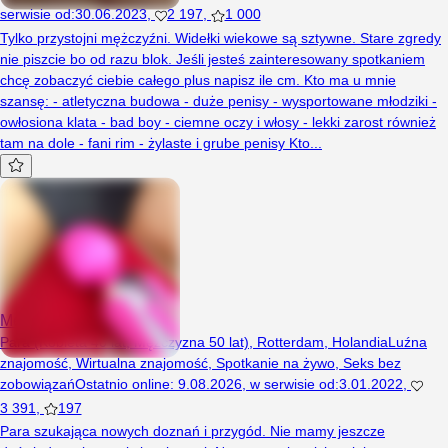
serwisie od
:
30.06.2023
,
2 197
,
1 000
Tylko przystojni mężczyźni. Widełki wiekowe są sztywne. Stare zgredy
nie piszcie bo od razu blok. Jeśli jesteś zainteresowany spotkaniem
chcę zobaczyć ciebie całego plus napisz ile cm. Kto ma u mnie
szansę: - atletyczna budowa - duże penisy - wysportowane młodziki -
owłosiona klata - bad boy - ciemne oczy i włosy - lekki zarost również
tam na dole - fani rim - żylaste i grube penisy Kto...
MegJack
Para (Kobieta 40 lat, Mężczyzna 50 lat), Rotterdam, Holandia
Luźna
znajomość
,
Wirtualna znajomość
,
Spotkanie na żywo
,
Seks bez
zobowiązań
Ostatnio online
:
9.08.2026
,
w serwisie od
:
3.01.2022
,
3 391
,
197
Para szukająca nowych doznań i przygód. Nie mamy jeszcze