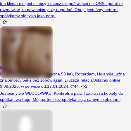
ten klimat nie jest ci obcy, chcesz czegoś więcej niż ONS i potrafisz
rozmawiać, to powinniśmy się dogadać. Oboje jesteśmy hetero i
spotykamy się tylko jako para.
My4951
Para (Kobieta 51 lat, Mężczyzna 53 lat), Rotterdam, Holandia
Luźna
znajomość
,
Seks bez zobowiązań
,
Dłuższa relacja
Ostatnio online
:
9.08.2026
,
w serwisie od
:
17.01.2024
,
44
,
2
Jestesmy we WLOCLAWKU .Konkretna para I zaprasza kobiety do
spotkan we troje, Mój partner też spotyka się z samymi kobietami