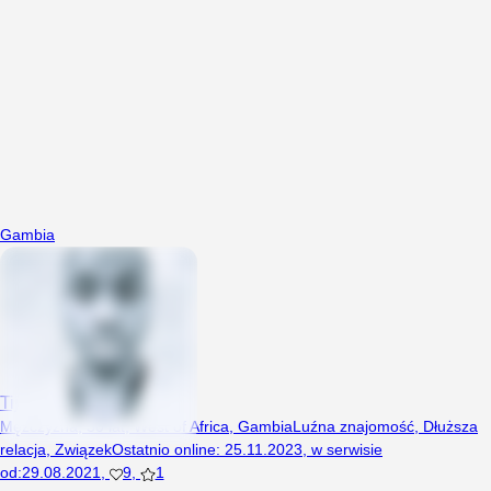
Gambia
Tijan
Mężczyzna, 30 lat, West of Africa, Gambia
Luźna znajomość
,
Dłuższa
relacja
,
Związek
Ostatnio online
:
25.11.2023
,
w serwisie
od
:
29.08.2021
,
9
,
1