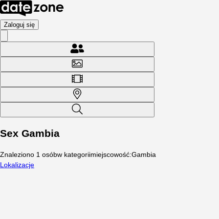
Zaloguj się
Sex Gambia
Znaleziono
1
osób
w kategorii
miejscowość
:
Gambia
Lokalizacje