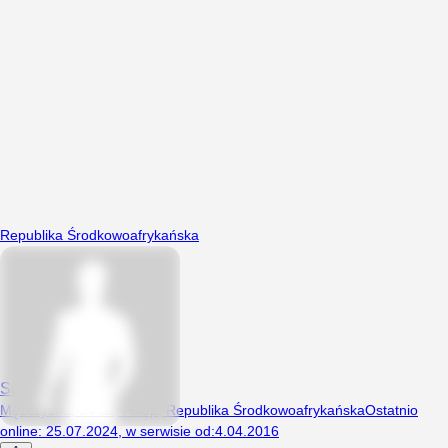
Republika Środkowoafrykańska
Sqn92
Mężczyzna, 34 lat, Polop, Republika Środkowoafrykańska
Ostatnio
online
:
25.07.2024
,
w serwisie od
:
4.04.2016