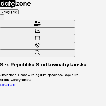
Zaloguj się
Sex Republika Środkowoafrykańska
Znaleziono
1
osób
w kategorii
miejscowość
:
Republika
Środkowoafrykańska
Lokalizacje