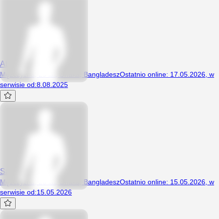
AbuH
Mężczyzna, 29 lat, Dhaka, Bangladesz
Ostatnio online
:
17.05.2026
,
w
serwisie od
:
8.08.2025
SamiulRH
Mężczyzna, 26 lat, Dhaka, Bangladesz
Ostatnio online
:
15.05.2026
,
w
serwisie od
:
15.05.2026