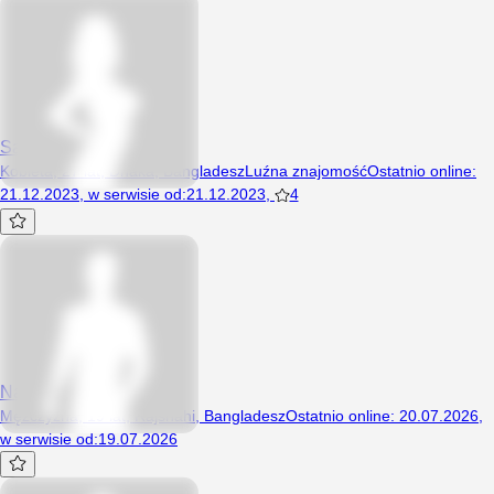
Samia
Kobieta, 27 lat, Dhaka, Bangladesz
Luźna znajomość
Ostatnio online
:
21.12.2023
,
w serwisie od
:
21.12.2023
,
4
Nafiur
Mężczyzna, 19 lat, Rajshahi, Bangladesz
Ostatnio online
:
20.07.2026
,
w serwisie od
:
19.07.2026