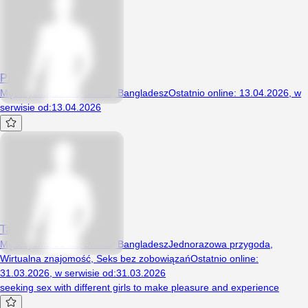
Princess6
Mężczyzna, 27 lat, Dhaka, Bangladesz
Ostatnio online
:
13.04.2026
,
w
serwisie od
:
13.04.2026
Takachoda
Mężczyzna, 33 lat, Dhaka, Bangladesz
Jednorazowa przygoda
,
Wirtualna znajomość
,
Seks bez zobowiązań
Ostatnio online
:
31.03.2026
,
w serwisie od
:
31.03.2026
seeking sex with different girls to make pleasure and experience